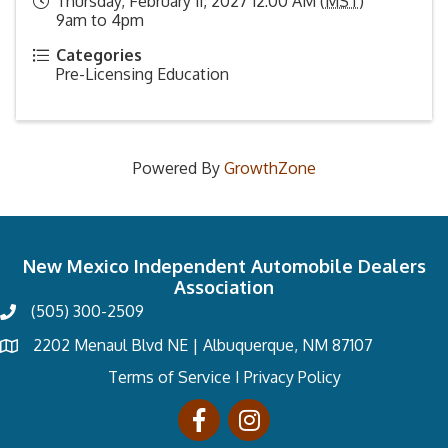
Thursday, February 11, 2027 12:00 AM (
MST
)
9am to 4pm
Categories
Pre-Licensing Education
Powered By
GrowthZone
New Mexico Independent Automobile Dealers
Association
(505) 300-2509
2202 Menaul Blvd NE | Albuquerque, NM 87107
Terms of Service
I
Privacy Policy